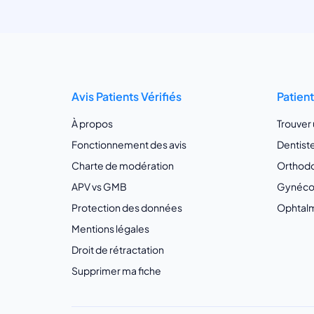
Avis Patients Vérifiés
Patien
À propos
Trouver
Fonctionnement des avis
Dentist
Charte de modération
Orthodo
APV vs GMB
Gynécol
Protection des données
Ophtalm
Mentions légales
Droit de rétractation
Supprimer ma fiche