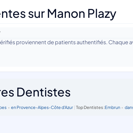
ntes sur Manon Plazy
?
 Vérifiés proviennent de patients authentifiés. Chaque av
res Dentistes
lpes
•
en Provence-Alpes-Côte d'Azur
|
Top Dentistes :
Embrun
•
dans