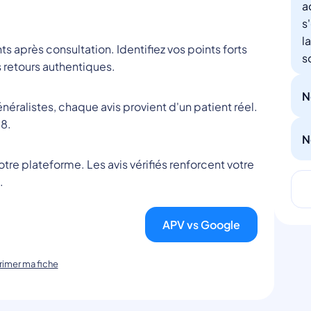
a
s
l
nts après consultation. Identifiez vos points forts
s
 retours authentiques.
N
éralistes, chaque avis provient d'un patient réel.
8.
N
tre plateforme. Les avis vérifiés renforcent votre
.
APV vs Google
imer ma fiche