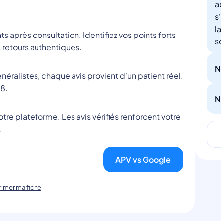
a
s
l
nts après consultation. Identifiez vos points forts
s
 retours authentiques.
N
éralistes, chaque avis provient d'un patient réel.
8.
N
tre plateforme. Les avis vérifiés renforcent votre
.
APV vs Google
imer ma fiche