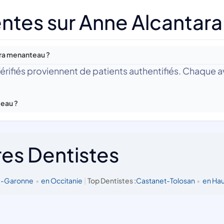
ntes sur Anne Alcantar
ara menanteau ?
 Vérifiés proviennent de patients authentifiés. Chaque av
teau ?
res Dentistes
e-Garonne
•
en Occitanie
|
Top Dentistes :
Castanet-Tolosan
•
en Ha