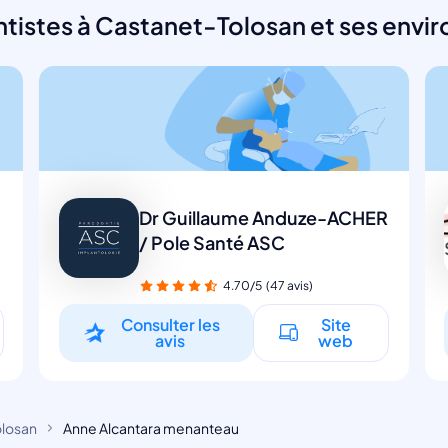
tistes à Castanet-Tolosan et ses envir
Dr Guillaume Anduze-ACHER
/ Pole Santé ASC
Dentiste
4.70/5
(47 avis)
Consulter les
Site
avis
web
olosan
Anne Alcantara menanteau