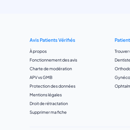
Avis Patients Vérifiés
Patien
À propos
Trouver
Fonctionnement des avis
Dentist
Charte de modération
Orthodo
APV vs GMB
Gynécol
Protection des données
Ophtalm
Mentions légales
Droit de rétractation
Supprimer ma fiche