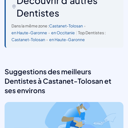
Découvrir d'autres
Dentistes
Dans la même zone :
Castanet-Tolosan
•
en Haute-Garonne
•
en Occitanie
|
Top Dentistes :
Castanet-Tolosan
•
en Haute-Garonne
Suggestions des meilleurs
Dentistes à Castanet-Tolosan et
ses environs