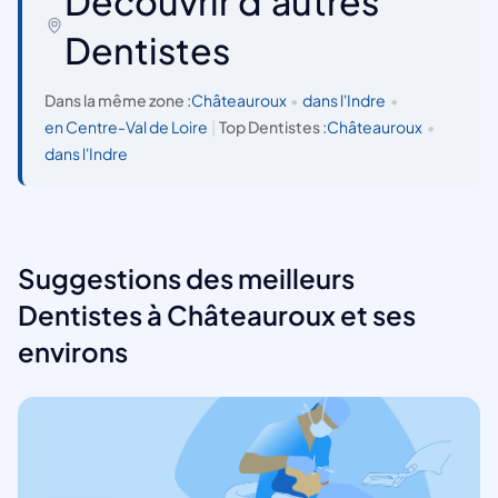
Découvrir d'autres
Dentistes
Dans la même zone :
Châteauroux
•
dans l'Indre
•
en Centre-Val de Loire
|
Top Dentistes :
Châteauroux
•
dans l'Indre
Suggestions des meilleurs
Dentistes à Châteauroux et ses
environs