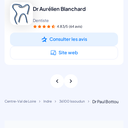
Dr Aurélien Blanchard
Dentiste
4.83/5
(64 avis)
Consulter les avis
Site web
Dr Paul Bottou
Centre-Val de Loire
Indre
36100 Issoudun