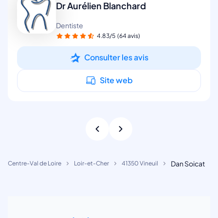
Dr Aurélien Blanchard
Dentiste
4.83/5
(64 avis)
Consulter les avis
Site web
Dan Soicat
Centre-Val de Loire
Loir-et-Cher
41350 Vineuil