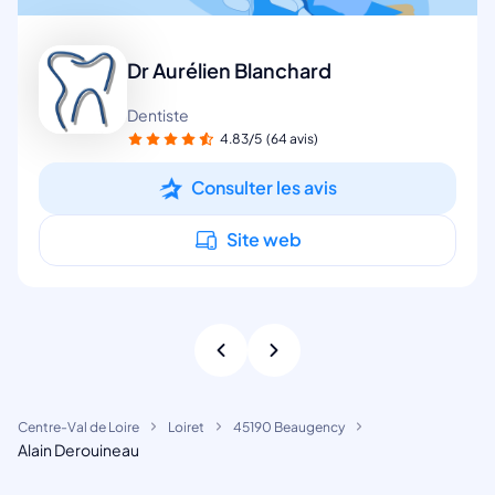
Dr Aurélien Blanchard
Dentiste
4.83/5
(64 avis)
Consulter les avis
Site web
Centre-Val de Loire
Loiret
45190 Beaugency
Alain Derouineau