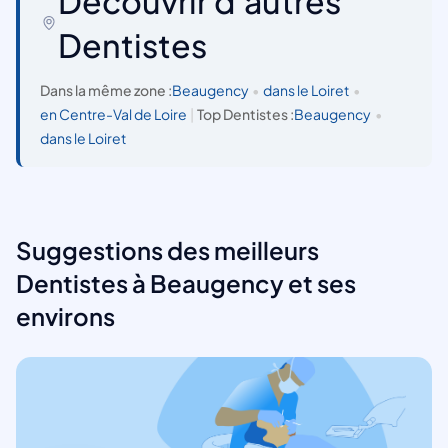
Découvrir d'autres
Dentistes
Dans la même zone :
Beaugency
•
dans le Loiret
•
en Centre-Val de Loire
|
Top Dentistes :
Beaugency
•
dans le Loiret
Suggestions des meilleurs
Dentistes à Beaugency et ses
environs