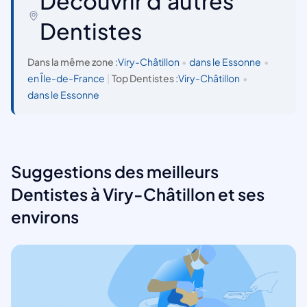
Découvrir d'autres
Dentistes
Dans la même zone :
Viry-Châtillon
•
dans le Essonne
•
en Île-de-France
|
Top Dentistes :
Viry-Châtillon
•
dans le Essonne
Suggestions des meilleurs
Dentistes à Viry-Châtillon et ses
environs