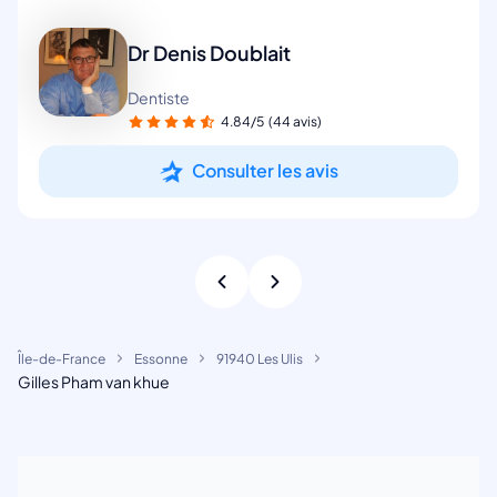
Dr Denis Doublait
Dentiste
4.84/5
(44 avis)
Consulter les avis
Île-de-France
Essonne
91940 Les Ulis
Gilles Pham van khue