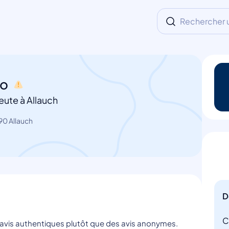
Rechercher un
no
ute à Allauch
90 Allauch
D
C
s avis authentiques plutôt que des avis anonymes.