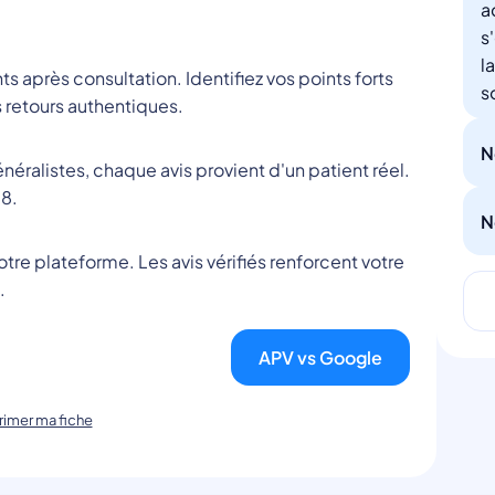
a
s
l
nts après consultation. Identifiez vos points forts
s
 retours authentiques.
N
éralistes, chaque avis provient d'un patient réel.
8.
N
tre plateforme. Les avis vérifiés renforcent votre
.
APV vs Google
imer ma fiche