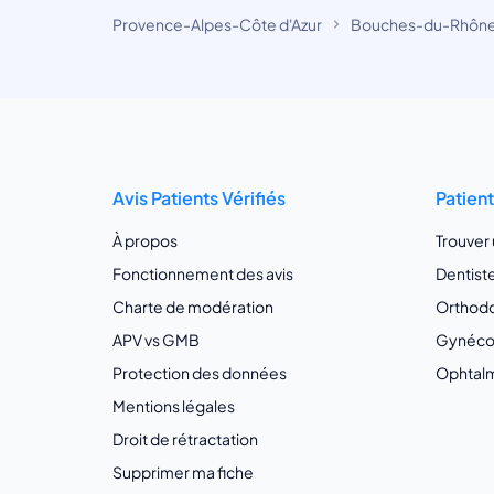
Provence-Alpes-Côte d'Azur
Bouches-du-Rhôn
Avis Patients Vérifiés
Patien
À propos
Trouver
Fonctionnement des avis
Dentist
Charte de modération
Orthodo
APV vs GMB
Gynécol
Protection des données
Ophtalm
Mentions légales
Droit de rétractation
Supprimer ma fiche