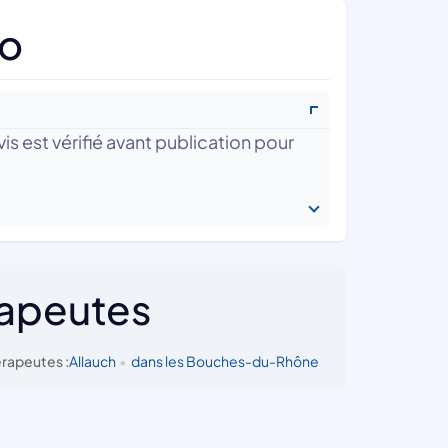
no
is est vérifié avant publication pour
rapeutes
rapeutes :
Allauch
•
dans les Bouches-du-Rhône