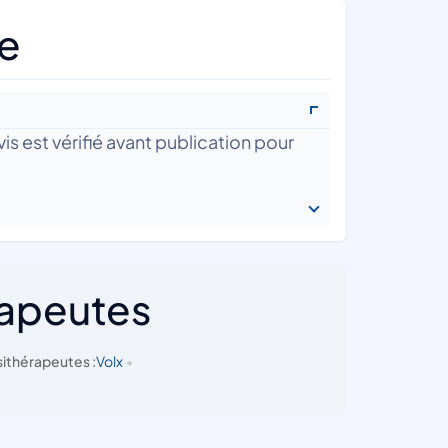
le
is est vérifié avant publication pour
rapeutes
ithérapeutes :
Volx
•