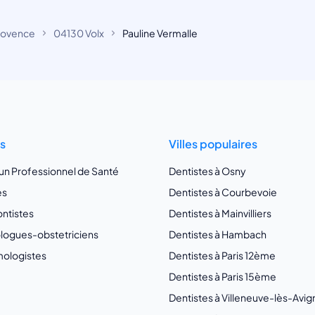
rovence
04130 Volx
Pauline Vermalle
ts
Villes populaires
 un Professionnel de Santé
Dentistes à Osny
es
Dentistes à Courbevoie
ntistes
Dentistes à Mainvilliers
ogues-obstetriciens
Dentistes à Hambach
ologistes
Dentistes à Paris 12ème
Dentistes à Paris 15ème
Dentistes à Villeneuve-lès-Avi