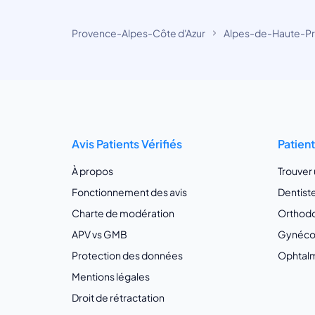
Provence-Alpes-Côte d'Azur
Alpes-de-Haute-P
Avis Patients Vérifiés
Patien
À propos
Trouver
Fonctionnement des avis
Dentist
Charte de modération
Orthodo
APV vs GMB
Gynécol
Protection des données
Ophtalm
Mentions légales
Droit de rétractation