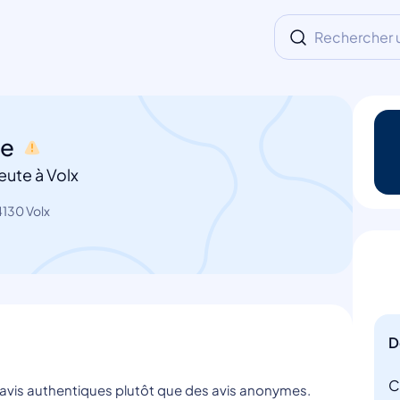
Rechercher un
le
ute à Volx
4130 Volx
D
C
s avis authentiques plutôt que des avis anonymes.