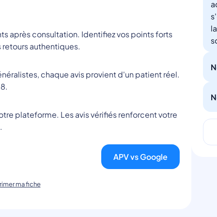
a
s
l
nts après consultation. Identifiez vos points forts
s
 retours authentiques.
N
éralistes, chaque avis provient d'un patient réel.
8.
N
tre plateforme. Les avis vérifiés renforcent votre
.
APV vs Google
imer ma fiche