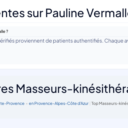
ntes sur Pauline Vermal
lle ?
 Vérifiés proviennent de patients authentifiés. Chaque av
res Masseurs-kinésithé
ute-Provence
•
en Provence-Alpes-Côte d'Azur
|
Top Masseurs-kinés