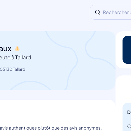
Rechercher un
maux
ute à Tallard
05130 Tallard
D
C
s avis authentiques plutôt que des avis anonymes.