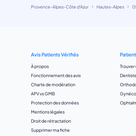
Provence-Alpes-Côte d'Azur
Hautes-Alpes
0
Avis Patients Vérifiés
Patien
À propos
Trouver
Fonctionnement des avis
Dentist
Charte de modération
Orthodo
APV vs GMB
Gynécol
Protection des données
Ophtalm
Mentions légales
Droit de rétractation
Supprimer ma fiche