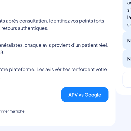
a
s
l
nts après consultation. Identifiez vos points forts
s
 retours authentiques.
N
éralistes, chaque avis provient d'un patient réel.
8.
N
tre plateforme. Les avis vérifiés renforcent votre
.
APV vs Google
imer ma fiche