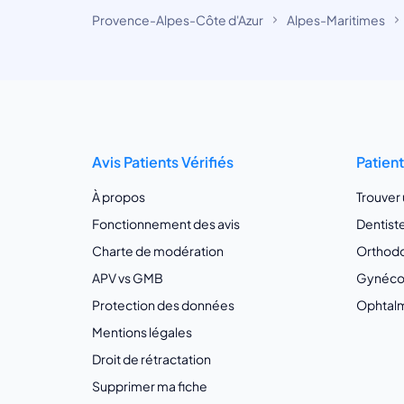
Provence-Alpes-Côte d'Azur
Alpes-Maritimes
Avis Patients Vérifiés
Patien
À propos
Trouver
Fonctionnement des avis
Dentist
Charte de modération
Orthodo
APV vs GMB
Gynécol
Protection des données
Ophtalm
Mentions légales
Droit de rétractation
Supprimer ma fiche