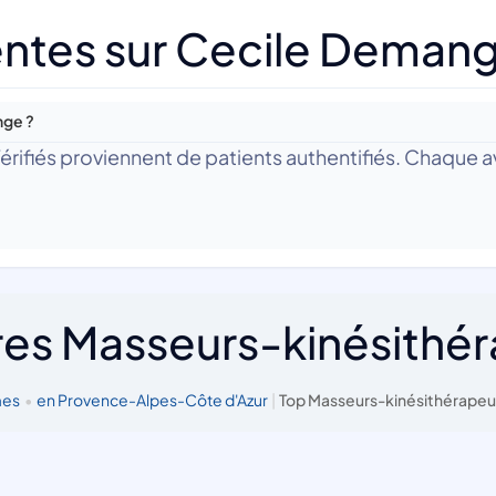
entes sur Cecile Deman
nge ?
 Vérifiés proviennent de patients authentifiés. Chaque av
res Masseurs-kinésithé
mes
•
en Provence-Alpes-Côte d'Azur
|
Top Masseurs-kinésithérapeu