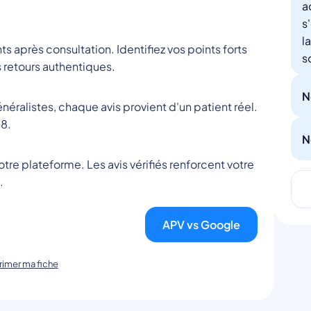
a
s
l
nts après consultation. Identifiez vos points forts
s
 retours authentiques.
N
éralistes, chaque avis provient d'un patient réel.
8.
N
tre plateforme. Les avis vérifiés renforcent votre
.
APV vs Google
imer ma fiche