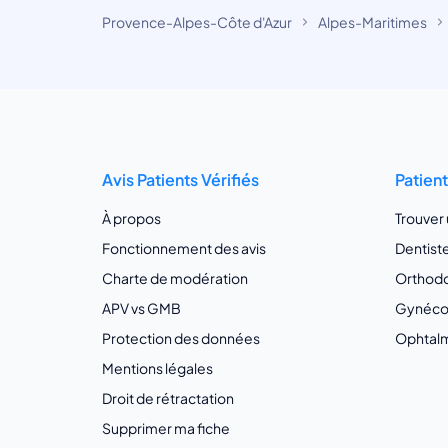
Provence-Alpes-Côte d'Azur
Alpes-Maritimes
Avis Patients Vérifiés
Patien
À propos
Trouver
Fonctionnement des avis
Dentist
Charte de modération
Orthodo
APV vs GMB
Gynécol
Protection des données
Ophtalm
Mentions légales
Droit de rétractation
Supprimer ma fiche