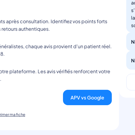
a
s
l
nts après consultation. Identifiez vos points forts
s
 retours authentiques.
N
éralistes, chaque avis provient d'un patient réel.
8.
N
tre plateforme. Les avis vérifiés renforcent votre
.
APV vs Google
imer ma fiche