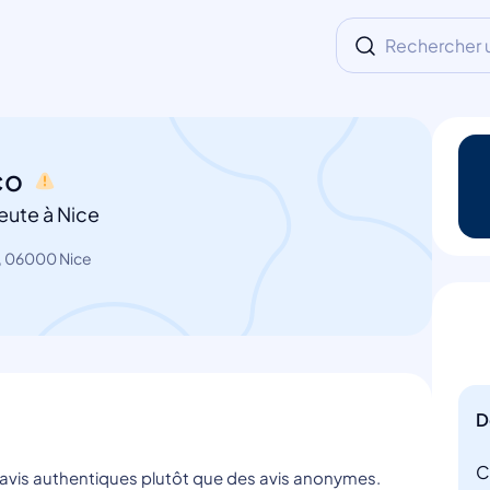
Rechercher un
co
eute à Nice
, 06000 Nice
D
C
s avis authentiques plutôt que des avis anonymes.