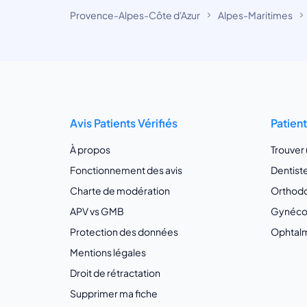
Provence-Alpes-Côte d'Azur
Alpes-Maritimes
Avis Patients Vérifiés
Patien
À propos
Trouver
Fonctionnement des avis
Dentist
Charte de modération
Orthodo
APV vs GMB
Gynécol
Protection des données
Ophtalm
Mentions légales
Droit de rétractation
Supprimer ma fiche