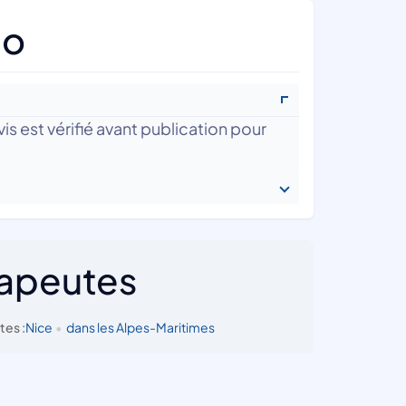
co
is est vérifié avant publication pour
rapeutes
tes :
Nice
•
dans les Alpes-Maritimes