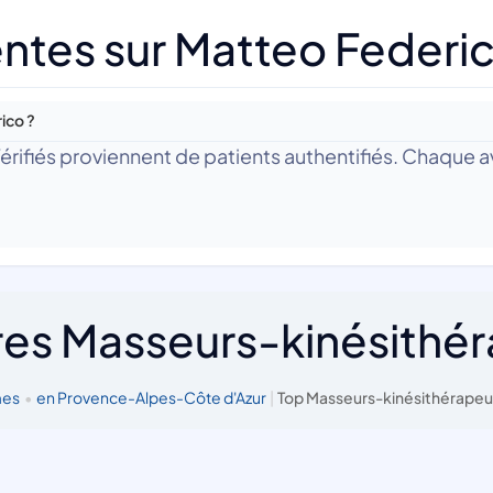
ntes sur Matteo Federi
ico ?
 Vérifiés proviennent de patients authentifiés. Chaque av
res Masseurs-kinésithé
mes
•
en Provence-Alpes-Côte d'Azur
|
Top Masseurs-kinésithérapeu