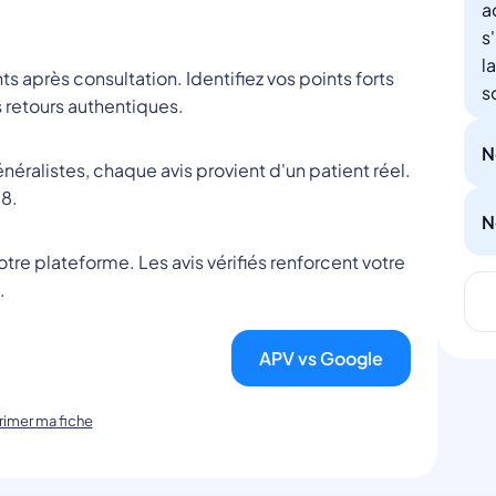
a
s
l
nts après consultation. Identifiez vos points forts
s
 retours authentiques.
N
éralistes, chaque avis provient d'un patient réel.
8.
N
tre plateforme. Les avis vérifiés renforcent votre
.
APV vs Google
imer ma fiche