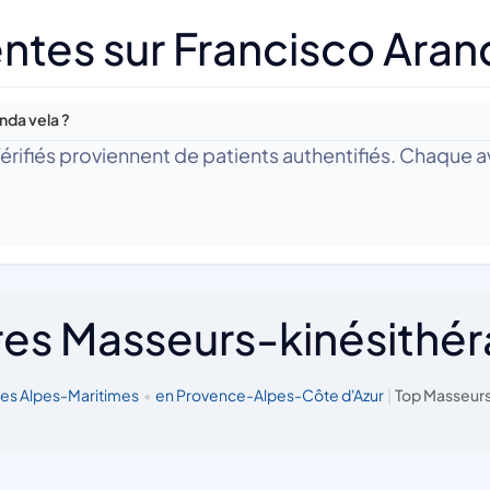
ntes sur Francisco Aran
nda vela ?
 Vérifiés proviennent de patients authentifiés. Chaque av
res Masseurs-kinésithé
les Alpes-Maritimes
•
en Provence-Alpes-Côte d'Azur
|
Top Masseurs