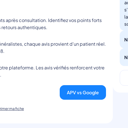
a
s
l
nts après consultation. Identifiez vos points forts
s
 retours authentiques.
N
éralistes, chaque avis provient d'un patient réel.
8.
N
tre plateforme. Les avis vérifiés renforcent votre
.
APV vs Google
imer ma fiche