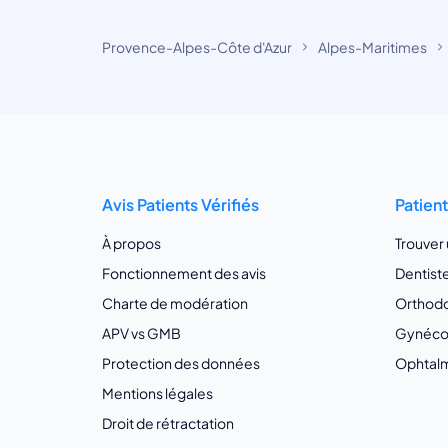
Provence-Alpes-Côte d'Azur
Alpes-Maritimes
Avis Patients Vérifiés
Patien
À propos
Trouver
Fonctionnement des avis
Dentist
Charte de modération
Orthodo
APV vs GMB
Gynécol
Protection des données
Ophtalm
Mentions légales
Droit de rétractation