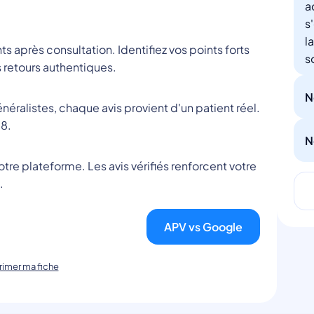
a
s
l
nts après consultation. Identifiez vos points forts
s
 retours authentiques.
N
éralistes, chaque avis provient d'un patient réel.
8.
N
tre plateforme. Les avis vérifiés renforcent votre
.
APV vs Google
imer ma fiche