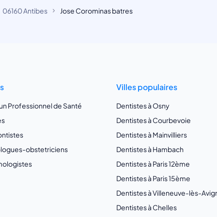
06160 Antibes
Jose Corominas batres
ts
Villes populaires
 un Professionnel de Santé
Dentistes à Osny
es
Dentistes à Courbevoie
ntistes
Dentistes à Mainvilliers
ogues-obstetriciens
Dentistes à Hambach
ologistes
Dentistes à Paris 12ème
Dentistes à Paris 15ème
Dentistes à Villeneuve-lès-Avi
Dentistes à Chelles