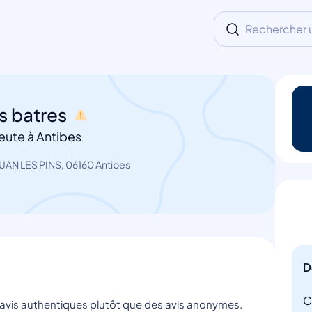
Rechercher un
s batres
eute à Antibes
JUAN LES PINS, 06160 Antibes
D
C
s avis authentiques plutôt que des avis anonymes.