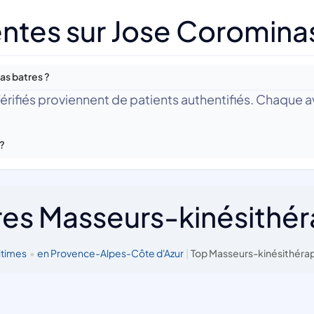
ntes sur Jose Coromina
as batres ?
 Vérifiés proviennent de patients authentifiés. Chaque av
 ?
res Masseurs-kinésithé
itimes
•
en Provence-Alpes-Côte d'Azur
|
Top Masseurs-kinésithérap