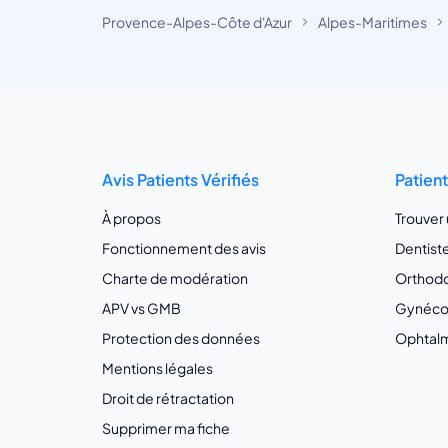
Provence-Alpes-Côte d'Azur
Alpes-Maritimes
Avis Patients Vérifiés
Patien
À propos
Trouver
Fonctionnement des avis
Dentist
Charte de modération
Orthodo
APV vs GMB
Gynécol
Protection des données
Ophtalm
Mentions légales
Droit de rétractation
Supprimer ma fiche