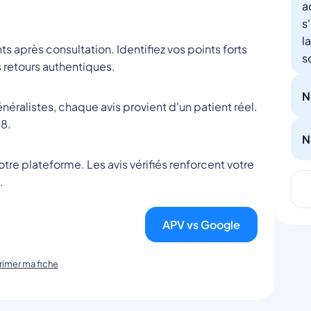
a
s
l
nts après consultation. Identifiez vos points forts
s
 retours authentiques.
N
éralistes, chaque avis provient d'un patient réel.
8.
N
tre plateforme. Les avis vérifiés renforcent votre
.
APV vs Google
imer ma fiche