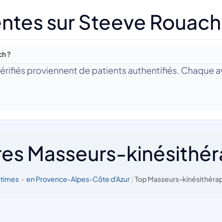
ntes sur Steeve Rouach
ch ?
 Vérifiés proviennent de patients authentifiés. Chaque av
res Masseurs-kinésithé
itimes
•
en Provence-Alpes-Côte d'Azur
|
Top Masseurs-kinésithérap