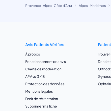
Provence-Alpes-Côte d'Azur
Alpes-Maritimes
Avis Patients Vérifiés
Patien
À propos
Trouver
Fonctionnement des avis
Dentist
Charte de modération
Orthodo
APV vs GMB
Gynécol
Protection des données
Ophtalm
Mentions légales
Droit de rétractation
Supprimer ma fiche