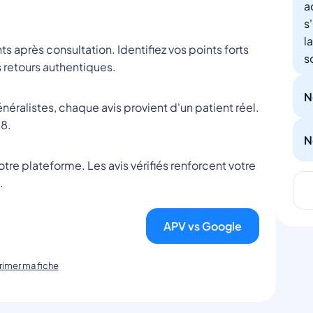
a
s
l
nts après consultation. Identifiez vos points forts
s
 retours authentiques.
N
éralistes, chaque avis provient d'un patient réel.
8.
N
tre plateforme. Les avis vérifiés renforcent votre
.
APV vs Google
imer ma fiche