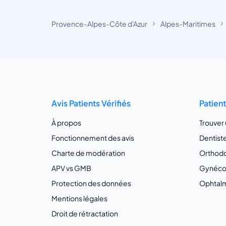
Provence-Alpes-Côte d'Azur
Alpes-Maritimes
Avis Patients Vérifiés
Patien
À propos
Trouver
Fonctionnement des avis
Dentist
Charte de modération
Orthodo
APV vs GMB
Gynécol
Protection des données
Ophtalm
Mentions légales
Droit de rétractation