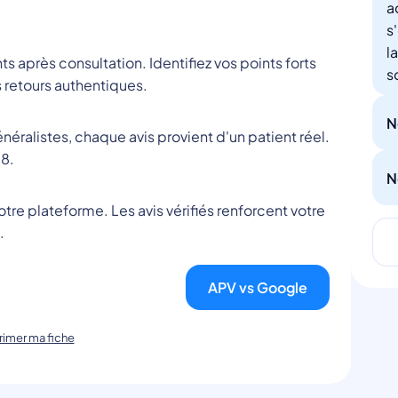
a
s
l
nts après consultation. Identifiez vos points forts
s
 retours authentiques.
N
éralistes, chaque avis provient d'un patient réel.
8.
N
tre plateforme. Les avis vérifiés renforcent votre
.
APV vs Google
imer ma fiche