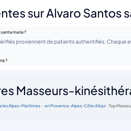
ntes sur Alvaro Santos s
 santa maria ?
 Vérifiés proviennent de patients authentifiés. Chaque av
ria ?
res Masseurs-kinésithé
s les Alpes-Maritimes
•
en Provence-Alpes-Côte d'Azur
|
Top Masseu