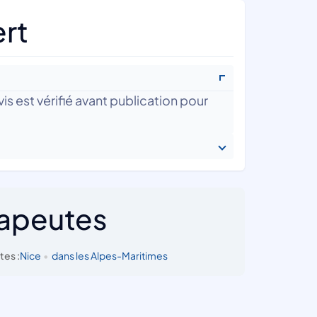
ert
is est vérifié avant publication pour
rapeutes
tes :
Nice
•
dans les Alpes-Maritimes