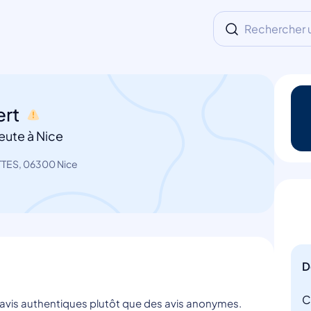
Rechercher un
ert
eute à Nice
TES, 06300 Nice
D
C
s avis authentiques plutôt que des avis anonymes.