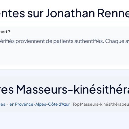
ntes sur Jonathan Renn
nert ?
 Vérifiés proviennent de patients authentifiés. Chaque av
res Masseurs-kinésithé
mes
•
en Provence-Alpes-Côte d'Azur
|
Top Masseurs-kinésithérapeu