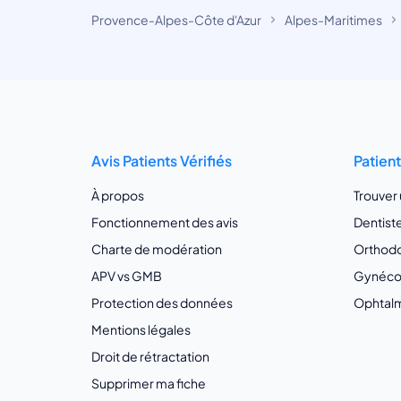
Provence-Alpes-Côte d'Azur
Alpes-Maritimes
Avis Patients Vérifiés
Patien
À propos
Trouver
Fonctionnement des avis
Dentist
Charte de modération
Orthodo
APV vs GMB
Gynécol
Protection des données
Ophtalm
Mentions légales
Droit de rétractation
Supprimer ma fiche