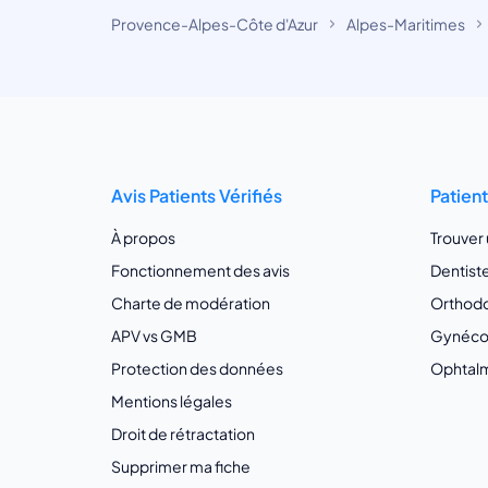
Provence-Alpes-Côte d'Azur
Alpes-Maritimes
Avis Patients Vérifiés
Patien
À propos
Trouver
Fonctionnement des avis
Dentist
Charte de modération
Orthodo
APV vs GMB
Gynécol
Protection des données
Ophtalm
Mentions légales
Droit de rétractation
Supprimer ma fiche