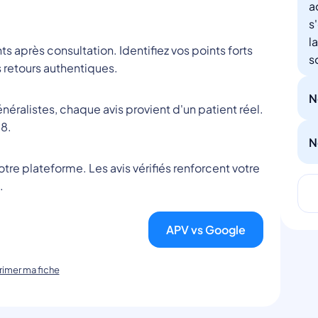
a
s
l
nts après consultation. Identifiez vos points forts
s
 retours authentiques.
N
éralistes, chaque avis provient d'un patient réel.
8.
N
tre plateforme. Les avis vérifiés renforcent votre
.
APV vs Google
imer ma fiche