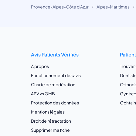
Provence-Alpes-Côte d'Azur
Alpes-Maritimes
Avis Patients Vérifiés
Patien
À propos
Trouver
Fonctionnement des avis
Dentist
Charte de modération
Orthodo
APV vs GMB
Gynécol
Protection des données
Ophtalm
Mentions légales
Droit de rétractation
Supprimer ma fiche