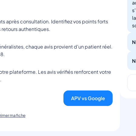
a
s
l
nts après consultation. Identifiez vos points forts
s
 retours authentiques.
N
éralistes, chaque avis provient d'un patient réel.
8.
N
tre plateforme. Les avis vérifiés renforcent votre
.
APV vs Google
imer ma fiche