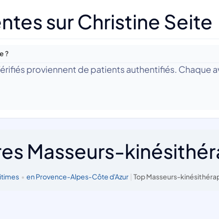
tes sur Christine Seite
e ?
 Vérifiés proviennent de patients authentifiés. Chaque av
res Masseurs-kinésithé
itimes
•
en Provence-Alpes-Côte d'Azur
|
Top Masseurs-kinésithéra