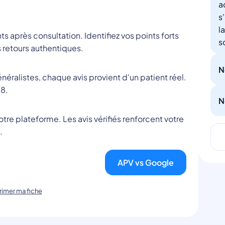
a
s
l
nts après consultation. Identifiez vos points forts
s
 retours authentiques.
N
éralistes, chaque avis provient d'un patient réel.
8.
N
tre plateforme. Les avis vérifiés renforcent votre
.
APV vs Google
imer ma fiche