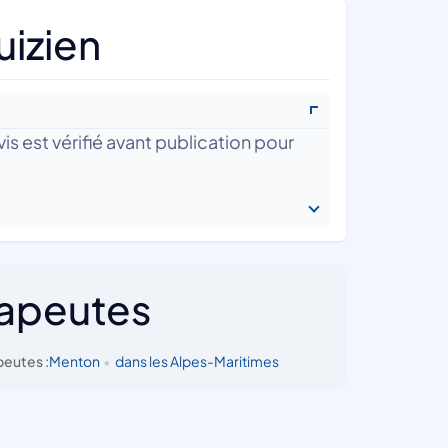
uizien
is est vérifié avant publication pour
rapeutes
peutes :
Menton
•
dans les Alpes-Maritimes