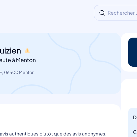
Rechercher un
uizien
eute à Menton
E, 06500 Menton
D
C
s avis authentiques plutôt que des avis anonymes.