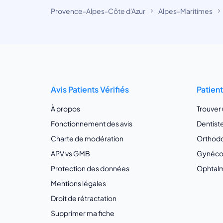
Provence-Alpes-Côte d'Azur
Alpes-Maritimes
Avis Patients Vérifiés
Patien
À propos
Trouver
Fonctionnement des avis
Dentist
Charte de modération
Orthodo
APV vs GMB
Gynécol
Protection des données
Ophtalm
Mentions légales
Droit de rétractation
Supprimer ma fiche