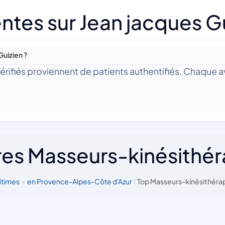
ntes sur Jean jacques G
Guizien ?
 Vérifiés proviennent de patients authentifiés. Chaque av
res Masseurs-kinésithé
itimes
•
en Provence-Alpes-Côte d'Azur
|
Top Masseurs-kinésithéra