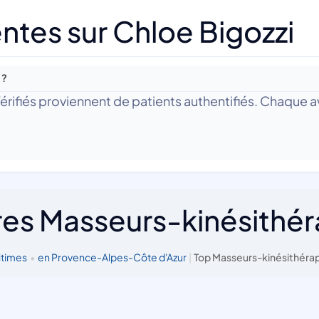
ntes sur Chloe Bigozzi
 ?
 Vérifiés proviennent de patients authentifiés. Chaque av
res Masseurs-kinésithé
itimes
•
en Provence-Alpes-Côte d'Azur
|
Top Masseurs-kinésithérap