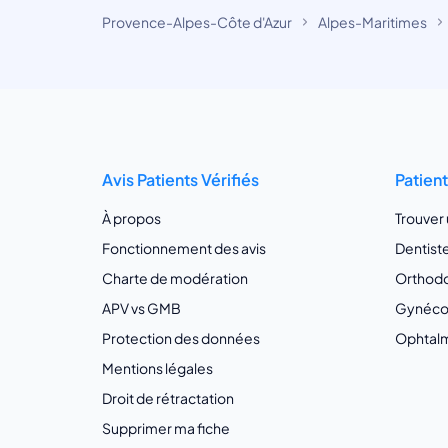
Provence-Alpes-Côte d'Azur
Alpes-Maritimes
Avis Patients Vérifiés
Patien
À propos
Trouver
Fonctionnement des avis
Dentist
Charte de modération
Orthodo
APV vs GMB
Gynécol
Protection des données
Ophtalm
Mentions légales
Droit de rétractation
Supprimer ma fiche