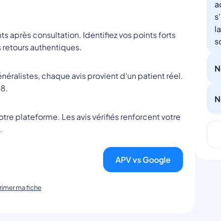
a
s
l
nts après consultation. Identifiez vos points forts
s
 retours authentiques.
N
éralistes, chaque avis provient d'un patient réel.
8.
N
tre plateforme. Les avis vérifiés renforcent votre
.
APV vs Google
imer ma fiche