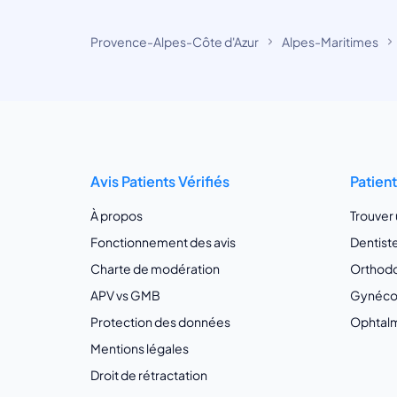
Provence-Alpes-Côte d'Azur
Alpes-Maritimes
Avis Patients Vérifiés
Patien
À propos
Trouver
Fonctionnement des avis
Dentist
Charte de modération
Orthodo
APV vs GMB
Gynécol
Protection des données
Ophtalm
Mentions légales
Droit de rétractation