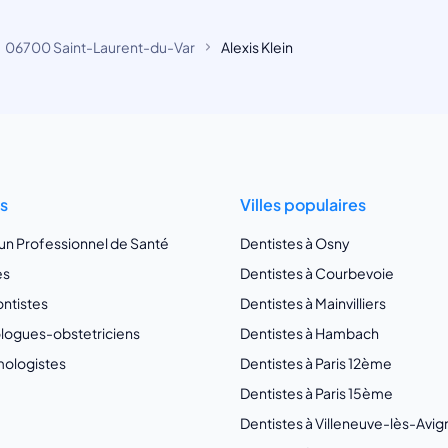
06700 Saint-Laurent-du-Var
Alexis Klein
ts
Villes populaires
 un Professionnel de Santé
Dentistes à Osny
es
Dentistes à Courbevoie
ntistes
Dentistes à Mainvilliers
ogues-obstetriciens
Dentistes à Hambach
ologistes
Dentistes à Paris 12ème
Dentistes à Paris 15ème
Dentistes à Villeneuve-lès-Avi