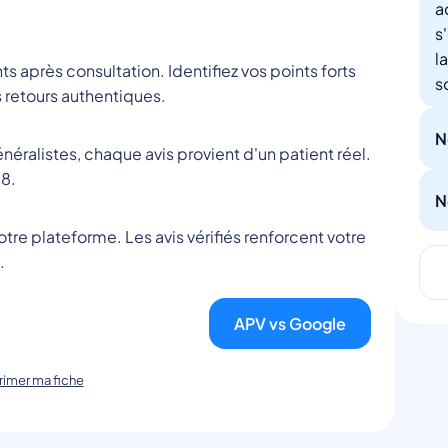
a
s
l
nts après consultation. Identifiez vos points forts
s
 retours authentiques.
N
éralistes, chaque avis provient d'un patient réel.
8.
N
tre plateforme. Les avis vérifiés renforcent votre
.
APV vs Google
imer ma fiche