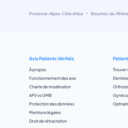
Provence-Alpes-Côte d'Azur
Bouches-du-Rhôn
Avis Patients Vérifiés
Patien
À propos
Trouver
Fonctionnement des avis
Dentist
Charte de modération
Orthodo
APV vs GMB
Gynécol
Protection des données
Ophtalm
Mentions légales
Droit de rétractation