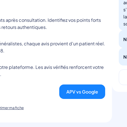
a
s
l
nts après consultation. Identifiez vos points forts
s
 retours authentiques.
N
éralistes, chaque avis provient d'un patient réel.
8.
N
tre plateforme. Les avis vérifiés renforcent votre
.
APV vs Google
imer ma fiche