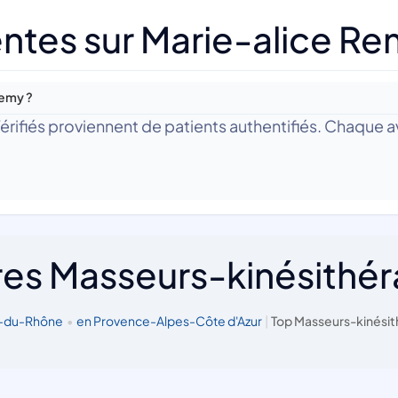
ntes sur Marie-alice R
Remy ?
 Vérifiés proviennent de patients authentifiés. Chaque av
res Masseurs-kinésithé
s-du-Rhône
•
en Provence-Alpes-Côte d'Azur
|
Top Masseurs-kinésit