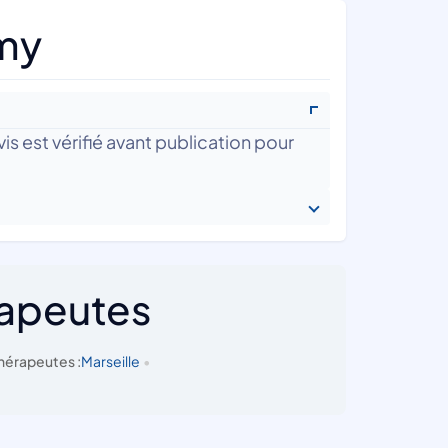
emy
is est vérifié avant publication pour
rapeutes
hérapeutes :
Marseille
•