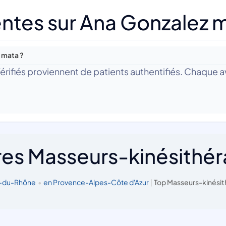
ntes sur Ana Gonzalez 
 mata ?
 Vérifiés proviennent de patients authentifiés. Chaque av
res Masseurs-kinésithé
s-du-Rhône
•
en Provence-Alpes-Côte d'Azur
|
Top Masseurs-kinésit