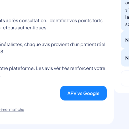
a
s
l
nts après consultation. Identifiez vos points forts
s
 retours authentiques.
N
éralistes, chaque avis provient d'un patient réel.
8.
N
tre plateforme. Les avis vérifiés renforcent votre
.
APV vs Google
imer ma fiche