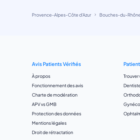
Provence-Alpes-Côte d'Azur
Bouches-du-Rhôn
Avis Patients Vérifiés
Patien
À propos
Trouver
Fonctionnement des avis
Dentist
Charte de modération
Orthodo
APV vs GMB
Gynécol
Protection des données
Ophtalm
Mentions légales
Droit de rétractation