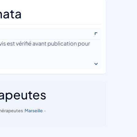
mata
is est vérifié avant publication pour
rapeutes
hérapeutes :
Marseille
•