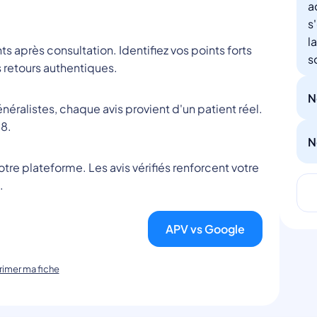
a
s
l
nts après consultation. Identifiez vos points forts
s
 retours authentiques.
N
éralistes, chaque avis provient d'un patient réel.
8.
N
tre plateforme. Les avis vérifiés renforcent votre
.
APV vs Google
imer ma fiche