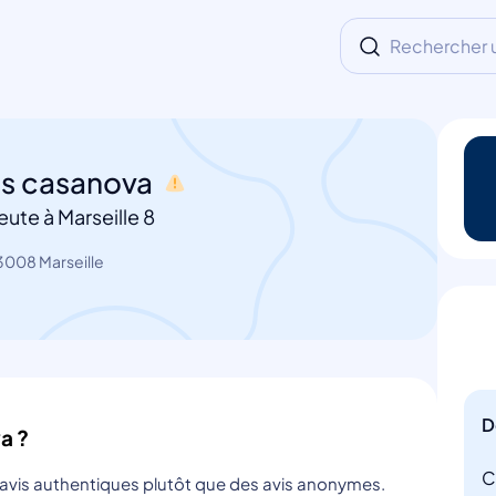
Rechercher un
as casanova
ute à Marseille 8
3008 Marseille
D
a ?
C
s avis authentiques plutôt que des avis anonymes.