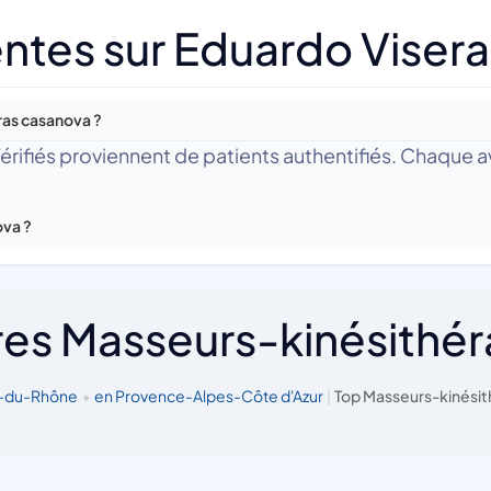
ntes sur Eduardo Viser
ras casanova ?
 Vérifiés proviennent de patients authentifiés. Chaque av
ova ?
res Masseurs-kinésithé
s-du-Rhône
•
en Provence-Alpes-Côte d'Azur
|
Top Masseurs-kinésit