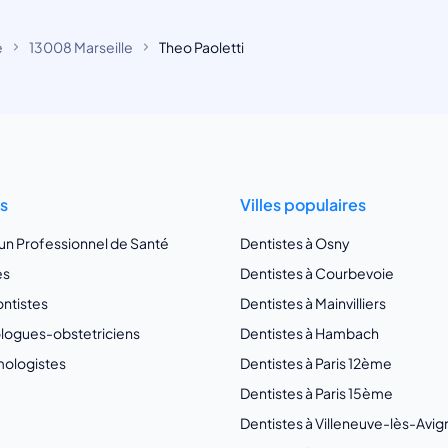
e
13008 Marseille
Theo Paoletti
ts
Villes populaires
 un Professionnel de Santé
Dentistes à Osny
es
Dentistes à Courbevoie
ntistes
Dentistes à Mainvilliers
ogues-obstetriciens
Dentistes à Hambach
ologistes
Dentistes à Paris 12ème
Dentistes à Paris 15ème
Dentistes à Villeneuve-lès-Avi