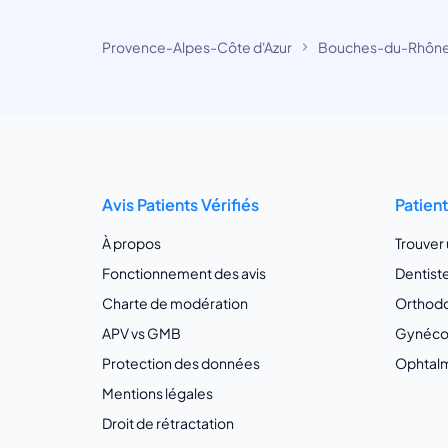
Provence-Alpes-Côte d'Azur
Bouches-du-Rhôn
Avis Patients Vérifiés
Patien
À propos
Trouver
Fonctionnement des avis
Dentist
Charte de modération
Orthodo
APV vs GMB
Gynécol
Protection des données
Ophtalm
Mentions légales
Droit de rétractation