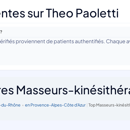
ntes sur Theo Paoletti
 ?
 Vérifiés proviennent de patients authentifiés. Chaque av
res Masseurs-kinésithé
s-du-Rhône
•
en Provence-Alpes-Côte d'Azur
|
Top Masseurs-kinésit