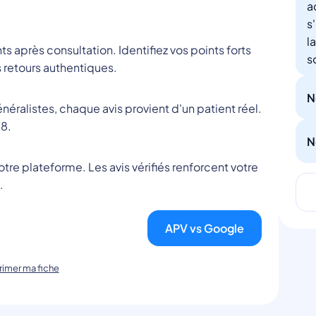
a
s
l
nts après consultation. Identifiez vos points forts
s
 retours authentiques.
N
éralistes, chaque avis provient d'un patient réel.
8.
N
tre plateforme. Les avis vérifiés renforcent votre
.
APV vs Google
imer ma fiche