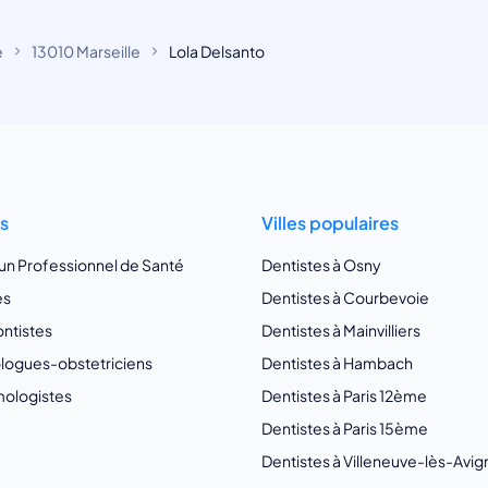
e
13010 Marseille
Lola Delsanto
ts
Villes populaires
 un Professionnel de Santé
Dentistes à Osny
es
Dentistes à Courbevoie
ntistes
Dentistes à Mainvilliers
ogues-obstetriciens
Dentistes à Hambach
ologistes
Dentistes à Paris 12ème
Dentistes à Paris 15ème
Dentistes à Villeneuve-lès-Avi