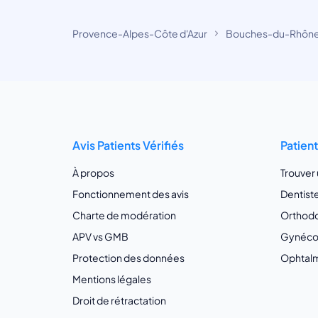
Provence-Alpes-Côte d'Azur
Bouches-du-Rhôn
Avis Patients Vérifiés
Patien
À propos
Trouver
Fonctionnement des avis
Dentist
Charte de modération
Orthodo
APV vs GMB
Gynécol
Protection des données
Ophtalm
Mentions légales
Droit de rétractation