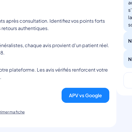
a
s
l
nts après consultation. Identifiez vos points forts
s
 retours authentiques.
N
éralistes, chaque avis provient d'un patient réel.
8.
N
tre plateforme. Les avis vérifiés renforcent votre
.
APV vs Google
imer ma fiche