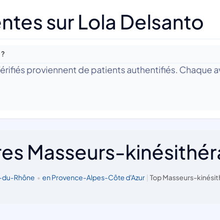
ntes sur Lola Delsanto
 ?
 Vérifiés proviennent de patients authentifiés. Chaque av
res Masseurs-kinésithé
s-du-Rhône
•
en Provence-Alpes-Côte d'Azur
|
Top Masseurs-kinésit