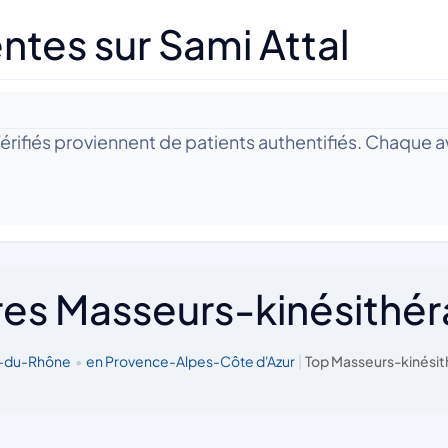
tes sur Sami Attal
 Vérifiés proviennent de patients authentifiés. Chaque av
res Masseurs-kinésithé
s-du-Rhône
•
en Provence-Alpes-Côte d'Azur
|
Top Masseurs-kinésit