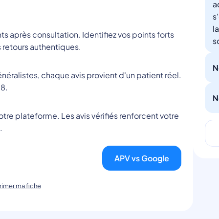
a
s
l
nts après consultation. Identifiez vos points forts
s
 retours authentiques.
N
éralistes, chaque avis provient d'un patient réel.
8.
N
tre plateforme. Les avis vérifiés renforcent votre
.
APV vs Google
imer ma fiche