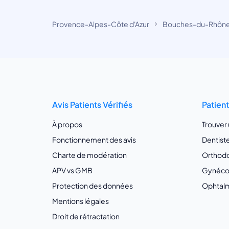
Provence-Alpes-Côte d'Azur
Bouches-du-Rhôn
Avis Patients Vérifiés
Patien
À propos
Trouver
Fonctionnement des avis
Dentist
Charte de modération
Orthodo
APV vs GMB
Gynécol
Protection des données
Ophtalm
Mentions légales
Droit de rétractation