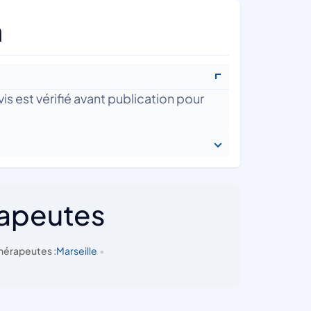
n
is est vérifié avant publication pour
rapeutes
hérapeutes :
Marseille
•