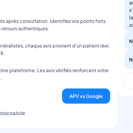
a
s
l
nts après consultation. Identifiez vos points forts
s
 retours authentiques.
N
éralistes, chaque avis provient d'un patient réel.
8.
N
tre plateforme. Les avis vérifiés renforcent votre
.
APV vs Google
imer ma fiche