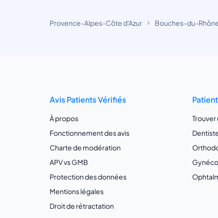
Provence-Alpes-Côte d'Azur
Bouches-du-Rhôn
Avis Patients Vérifiés
Patien
À propos
Trouver
Fonctionnement des avis
Dentist
Charte de modération
Orthodo
APV vs GMB
Gynécol
Protection des données
Ophtalm
Mentions légales
Droit de rétractation