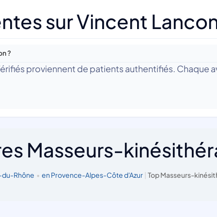
ntes sur Vincent Lanco
on ?
 Vérifiés proviennent de patients authentifiés. Chaque av
res Masseurs-kinésithé
s-du-Rhône
•
en Provence-Alpes-Côte d'Azur
|
Top Masseurs-kinésit