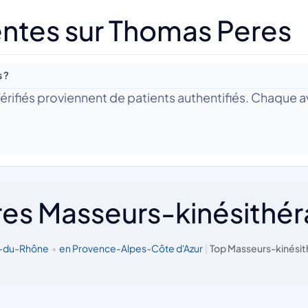
ntes sur Thomas Peres
 ?
 Vérifiés proviennent de patients authentifiés. Chaque av
res Masseurs-kinésithé
s-du-Rhône
•
en Provence-Alpes-Côte d'Azur
|
Top Masseurs-kinésit