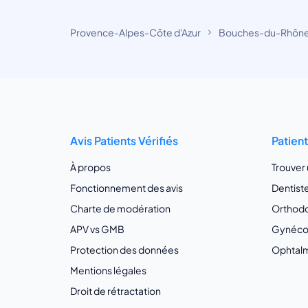
Provence-Alpes-Côte d'Azur
Bouches-du-Rhôn
Avis Patients Vérifiés
Patien
À propos
Trouver
Fonctionnement des avis
Dentist
Charte de modération
Orthodo
APV vs GMB
Gynécol
Protection des données
Ophtalm
Mentions légales
Droit de rétractation