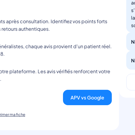
a
s
l
nts après consultation. Identifiez vos points forts
s
 retours authentiques.
N
éralistes, chaque avis provient d'un patient réel.
8.
N
tre plateforme. Les avis vérifiés renforcent votre
.
APV vs Google
imer ma fiche