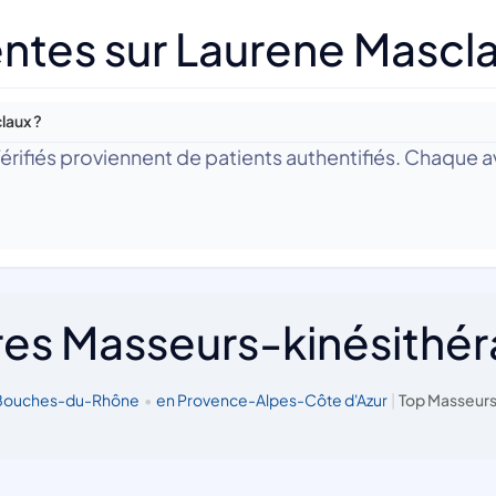
ntes sur Laurene Mascl
laux ?
 Vérifiés proviennent de patients authentifiés. Chaque av
res Masseurs-kinésithé
 Bouches-du-Rhône
•
en Provence-Alpes-Côte d'Azur
|
Top Masseurs