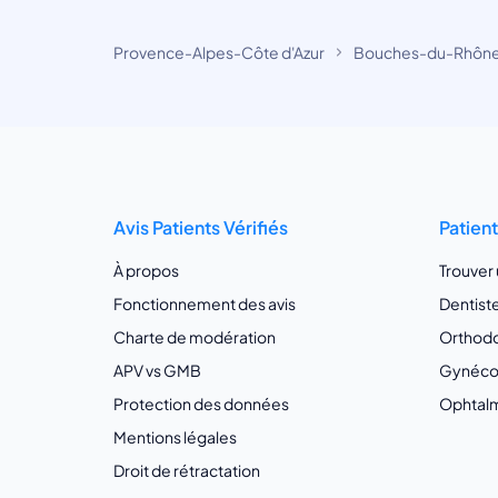
Provence-Alpes-Côte d'Azur
Bouches-du-Rhôn
Avis Patients Vérifiés
Patien
À propos
Trouver
Fonctionnement des avis
Dentist
Charte de modération
Orthodo
APV vs GMB
Gynécol
Protection des données
Ophtalm
Mentions légales
Droit de rétractation