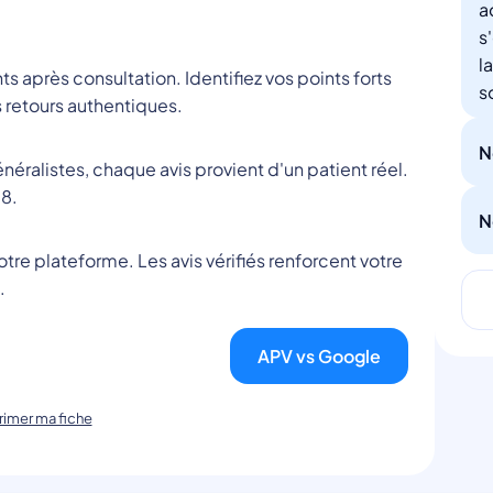
a
s
l
nts après consultation. Identifiez vos points forts
s
 retours authentiques.
N
éralistes, chaque avis provient d'un patient réel.
8.
N
tre plateforme. Les avis vérifiés renforcent votre
.
APV vs Google
imer ma fiche