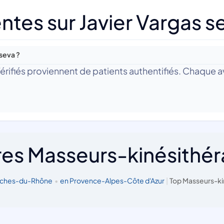
tes sur Javier Vargas s
 seva ?
 Vérifiés proviennent de patients authentifiés. Chaque av
res Masseurs-kinésithé
ouches-du-Rhône
•
en Provence-Alpes-Côte d'Azur
|
Top Masseurs-ki