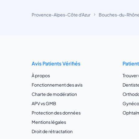
Provence-Alpes-Côte d'Azur
Bouches-du-Rhôn
Avis Patients Vérifiés
Patien
À propos
Trouver
Fonctionnement des avis
Dentist
Charte de modération
Orthodo
APV vs GMB
Gynécol
Protection des données
Ophtalm
Mentions légales
Droit de rétractation