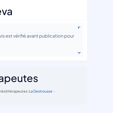
eva
is est vérifié avant publication pour
rapeutes
nésithérapeutes :
La Destrousse
•