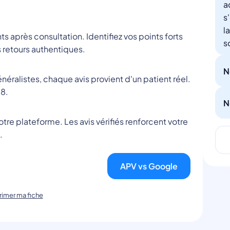
a
s
l
nts après consultation. Identifiez vos points forts
s
 retours authentiques.
N
éralistes, chaque avis provient d'un patient réel.
8.
N
tre plateforme. Les avis vérifiés renforcent votre
.
APV vs Google
imer ma fiche