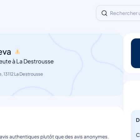
Rechercher un
seva
eute à La Destrousse
, 13112 La Destrousse
D
C
s avis authentiques plutôt que des avis anonymes.