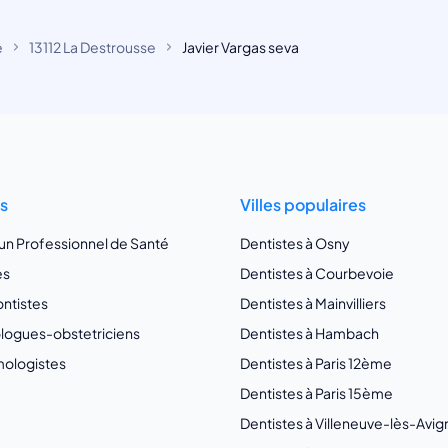
e
13112 La Destrousse
Javier Vargas seva
ts
Villes populaires
 un Professionnel de Santé
Dentistes à Osny
es
Dentistes à Courbevoie
ntistes
Dentistes à Mainvilliers
ogues-obstetriciens
Dentistes à Hambach
ologistes
Dentistes à Paris 12ème
Dentistes à Paris 15ème
Dentistes à Villeneuve-lès-Avi