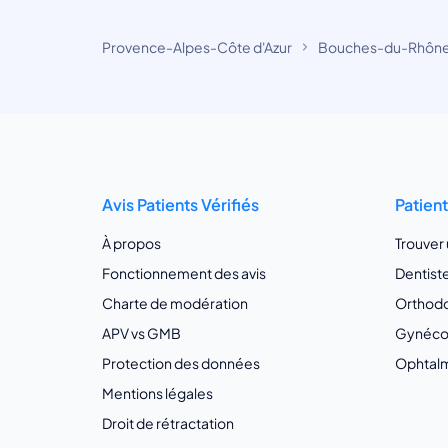
Provence-Alpes-Côte d'Azur
Bouches-du-Rhôn
Avis Patients Vérifiés
Patien
À propos
Trouver
Fonctionnement des avis
Dentist
Charte de modération
Orthodo
APV vs GMB
Gynécol
Protection des données
Ophtalm
Mentions légales
Droit de rétractation