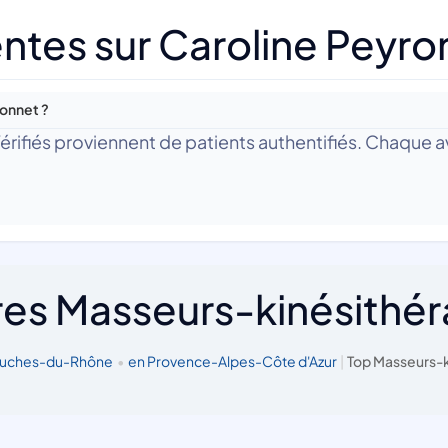
ntes sur Caroline Peyro
ronnet ?
 Vérifiés proviennent de patients authentifiés. Chaque av
res Masseurs-kinésithé
Bouches-du-Rhône
•
en Provence-Alpes-Côte d'Azur
|
Top Masseurs-k