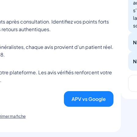
a
s
l
nts après consultation. Identifiez vos points forts
s
 retours authentiques.
N
éralistes, chaque avis provient d'un patient réel.
8.
N
tre plateforme. Les avis vérifiés renforcent votre
.
APV vs Google
imer ma fiche