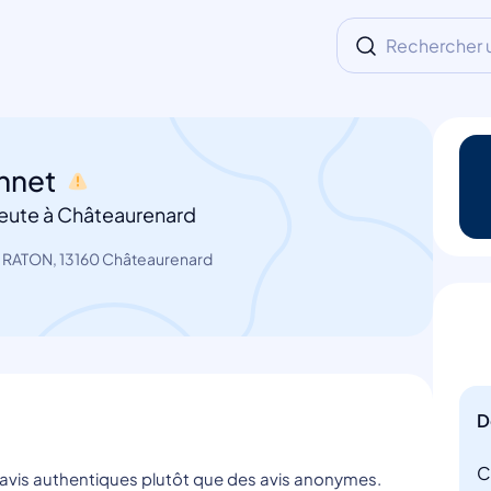
Rechercher un
onnet
eute à Châteaurenard
 RATON, 13160 Châteaurenard
D
C
s avis authentiques plutôt que des avis anonymes.