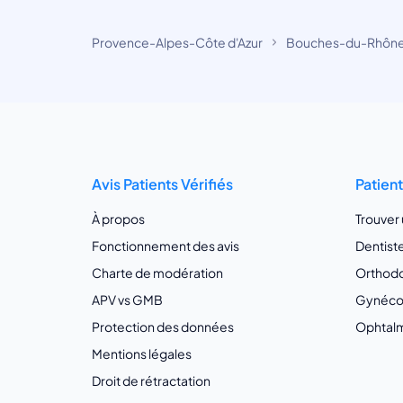
Provence-Alpes-Côte d'Azur
Bouches-du-Rhôn
Avis Patients Vérifiés
Patien
À propos
Trouver
Fonctionnement des avis
Dentist
Charte de modération
Orthodo
APV vs GMB
Gynécol
Protection des données
Ophtalm
Mentions légales
Droit de rétractation