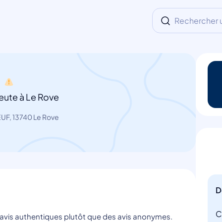
Rechercher un
t
eute à Le Rove
UF, 13740 Le Rove
D
C
s avis authentiques plutôt que des avis anonymes.