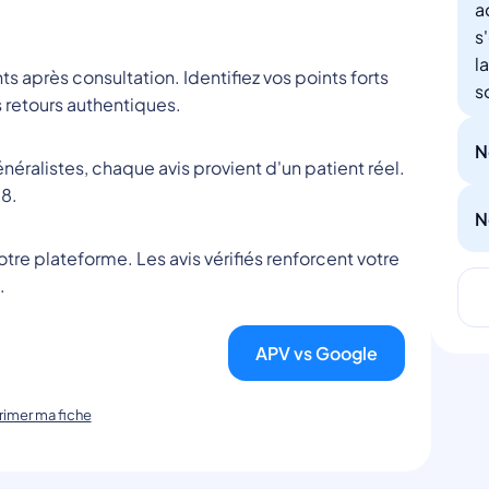
a
s
l
nts après consultation. Identifiez vos points forts
s
 retours authentiques.
N
éralistes, chaque avis provient d'un patient réel.
8.
N
tre plateforme. Les avis vérifiés renforcent votre
.
APV vs Google
imer ma fiche