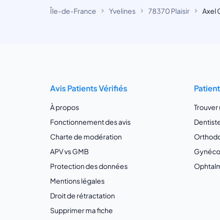
Île-de-France
Yvelines
78370 Plaisir
Axel 
Avis Patients Vérifiés
Patien
À propos
Trouver
Fonctionnement des avis
Dentist
Charte de modération
Orthodo
APV vs GMB
Gynécol
Protection des données
Ophtalm
Mentions légales
Droit de rétractation
Supprimer ma fiche