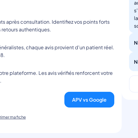
a
s
l
nts après consultation. Identifiez vos points forts
s
 retours authentiques.
N
éralistes, chaque avis provient d'un patient réel.
8.
N
tre plateforme. Les avis vérifiés renforcent votre
.
APV vs Google
imer ma fiche