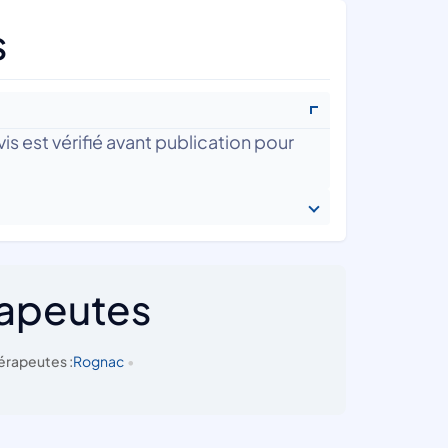
s
is est vérifié avant publication pour
rapeutes
érapeutes :
Rognac
•