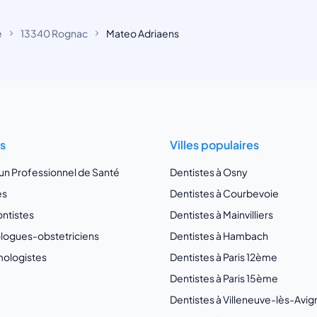
e
13340 Rognac
Mateo Adriaens
ts
Villes populaires
 un Professionnel de Santé
Dentistes à Osny
es
Dentistes à Courbevoie
ntistes
Dentistes à Mainvilliers
ogues-obstetriciens
Dentistes à Hambach
ologistes
Dentistes à Paris 12ème
Dentistes à Paris 15ème
Dentistes à Villeneuve-lès-Avi