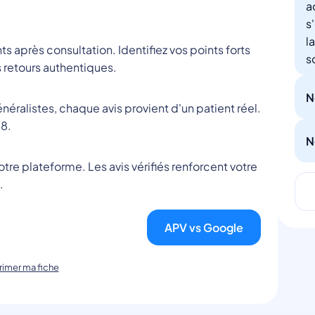
a
s
l
nts après consultation. Identifiez vos points forts
s
 retours authentiques.
N
éralistes, chaque avis provient d'un patient réel.
8.
N
tre plateforme. Les avis vérifiés renforcent votre
.
APV vs Google
imer ma fiche