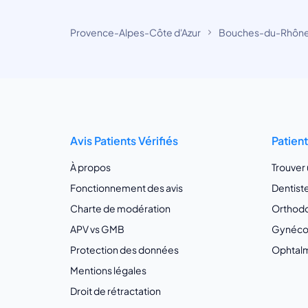
Provence-Alpes-Côte d'Azur
Bouches-du-Rhôn
Avis Patients Vérifiés
Patien
À propos
Trouver
Fonctionnement des avis
Dentist
Charte de modération
Orthodo
APV vs GMB
Gynécol
Protection des données
Ophtalm
Mentions légales
Droit de rétractation