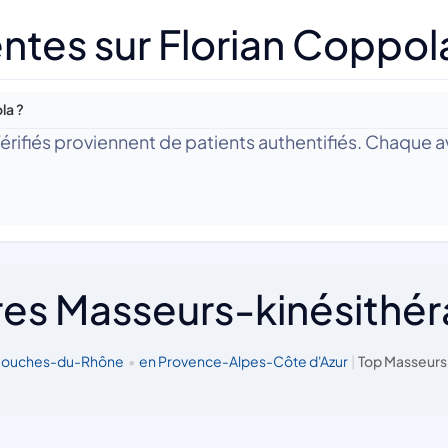
ntes sur Florian Coppol
la ?
 Vérifiés proviennent de patients authentifiés. Chaque av
res Masseurs-kinésithé
 Bouches-du-Rhône
•
en Provence-Alpes-Côte d'Azur
|
Top Masseurs