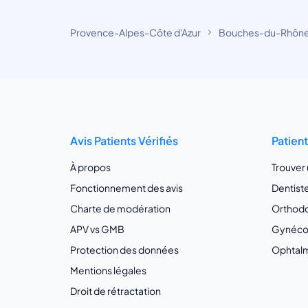
Provence-Alpes-Côte d'Azur
Bouches-du-Rhôn
Avis Patients Vérifiés
Patien
À propos
Trouver
Fonctionnement des avis
Dentist
Charte de modération
Orthodo
APV vs GMB
Gynécol
Protection des données
Ophtalm
Mentions légales
Droit de rétractation