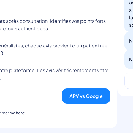
a
s
l
nts après consultation. Identifiez vos points forts
s
 retours authentiques.
N
éralistes, chaque avis provient d'un patient réel.
8.
N
tre plateforme. Les avis vérifiés renforcent votre
.
APV vs Google
imer ma fiche