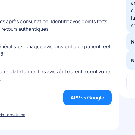
a
s
l
nts après consultation. Identifiez vos points forts
s
 retours authentiques.
N
éralistes, chaque avis provient d'un patient réel.
8.
N
tre plateforme. Les avis vérifiés renforcent votre
.
APV vs Google
imer ma fiche