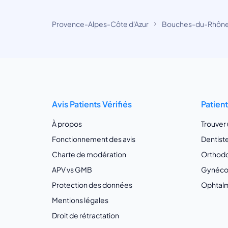
Provence-Alpes-Côte d'Azur
Bouches-du-Rhôn
Avis Patients Vérifiés
Patien
À propos
Trouver
Fonctionnement des avis
Dentist
Charte de modération
Orthodo
APV vs GMB
Gynécol
Protection des données
Ophtalm
Mentions légales
Droit de rétractation