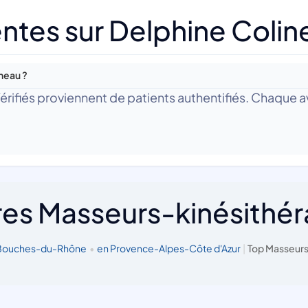
ntes sur Delphine Colin
ineau ?
 Vérifiés proviennent de patients authentifiés. Chaque av
res Masseurs-kinésithé
 Bouches-du-Rhône
•
en Provence-Alpes-Côte d'Azur
|
Top Masseurs