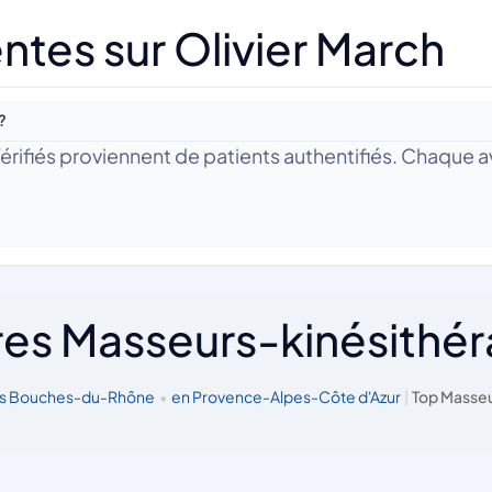
tes sur Olivier March
?
 Vérifiés proviennent de patients authentifiés. Chaque av
res Masseurs-kinésithé
es Bouches-du-Rhône
•
en Provence-Alpes-Côte d'Azur
|
Top Masseu