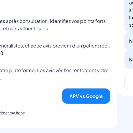
a
s
l
nts après consultation. Identifiez vos points forts
s
 retours authentiques.
N
éralistes, chaque avis provient d'un patient réel.
8.
N
tre plateforme. Les avis vérifiés renforcent votre
.
APV vs Google
imer ma fiche