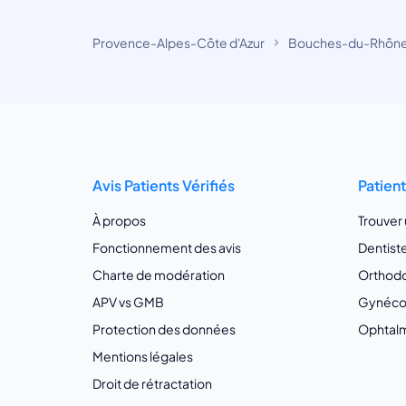
Provence-Alpes-Côte d'Azur
Bouches-du-Rhôn
Avis Patients Vérifiés
Patien
À propos
Trouver
Fonctionnement des avis
Dentist
Charte de modération
Orthodo
APV vs GMB
Gynécol
Protection des données
Ophtalm
Mentions légales
Droit de rétractation