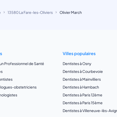
e
13580 La Fare-les-Oliviers
Olivier March
ts
Villes populaires
 un Professionnel de Santé
Dentistes à Osny
es
Dentistes à Courbevoie
ntistes
Dentistes à Mainvilliers
ogues-obstetriciens
Dentistes à Hambach
ologistes
Dentistes à Paris 12ème
Dentistes à Paris 15ème
Dentistes à Villeneuve-lès-Avi