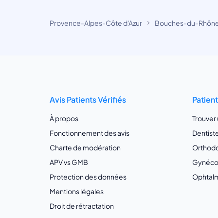
Provence-Alpes-Côte d'Azur
Bouches-du-Rhôn
Avis Patients Vérifiés
Patien
À propos
Trouver
Fonctionnement des avis
Dentist
Charte de modération
Orthodo
APV vs GMB
Gynécol
Protection des données
Ophtalm
Mentions légales
Droit de rétractation