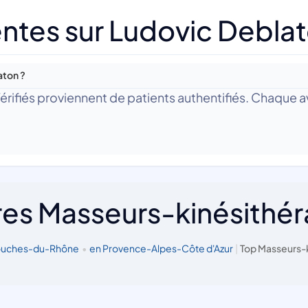
ntes sur Ludovic Debla
aton ?
 Vérifiés proviennent de patients authentifiés. Chaque av
res Masseurs-kinésithé
Bouches-du-Rhône
•
en Provence-Alpes-Côte d'Azur
|
Top Masseurs-k