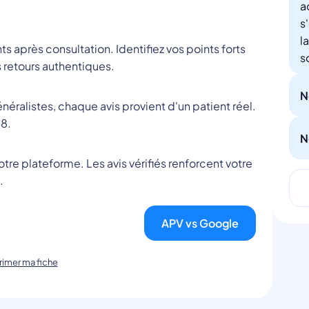
a
s
l
nts après consultation. Identifiez vos points forts
s
 retours authentiques.
N
éralistes, chaque avis provient d'un patient réel.
8.
N
tre plateforme. Les avis vérifiés renforcent votre
.
APV vs Google
imer ma fiche