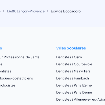
e
13680 Lançon-Provence
Edwige Boccadoro
ts
Villes populaires
 un Professionnel de Santé
Dentistes à Osny
es
Dentistes à Courbevoie
ntistes
Dentistes à Mainvilliers
ogues-obstetriciens
Dentistes à Hambach
ologistes
Dentistes à Paris 12ème
Dentistes à Paris 15ème
Dentistes à Villeneuve-lès-Avi