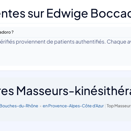
entes sur Edwige Bocca
adoro ?
 Vérifiés proviennent de patients authentifiés. Chaque av
res Masseurs-kinésithé
s Bouches-du-Rhône
•
en Provence-Alpes-Côte d'Azur
|
Top Masseur