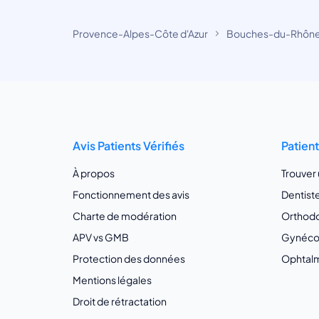
Provence-Alpes-Côte d'Azur
Bouches-du-Rhôn
Avis Patients Vérifiés
Patien
À propos
Trouver
Fonctionnement des avis
Dentist
Charte de modération
Orthodo
APV vs GMB
Gynécol
Protection des données
Ophtalm
Mentions légales
Droit de rétractation