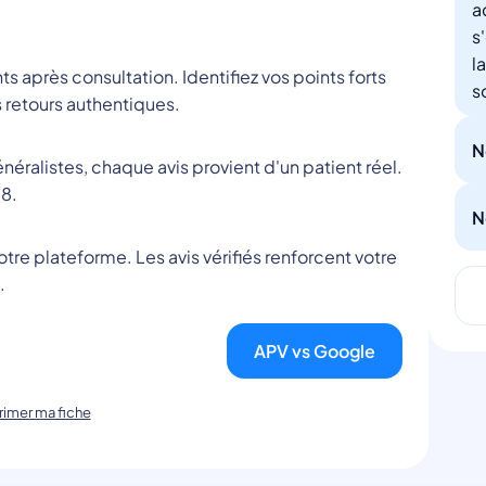
a
s
l
nts après consultation. Identifiez vos points forts
s
 retours authentiques.
N
éralistes, chaque avis provient d'un patient réel.
8.
N
tre plateforme. Les avis vérifiés renforcent votre
.
APV vs Google
imer ma fiche