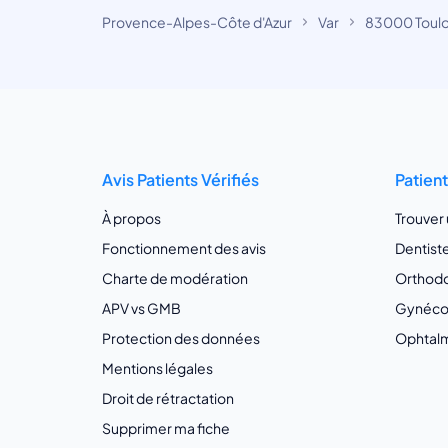
Provence-Alpes-Côte d'Azur
Var
83000 Toul
Avis Patients Vérifiés
Patien
À propos
Trouver
Fonctionnement des avis
Dentist
Charte de modération
Orthodo
APV vs GMB
Gynécol
Protection des données
Ophtalm
Mentions légales
Droit de rétractation
Supprimer ma fiche