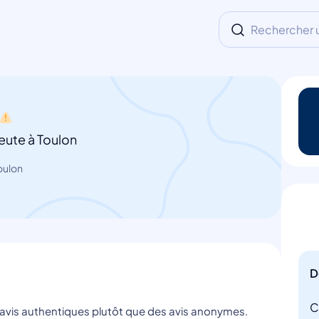
Rechercher un
eute à Toulon
oulon
D
C
s avis authentiques plutôt que des avis anonymes.