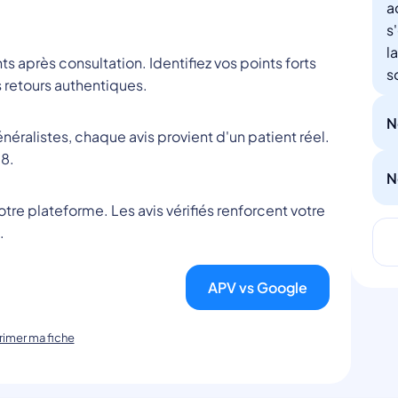
a
s
l
nts après consultation. Identifiez vos points forts
s
 retours authentiques.
N
éralistes, chaque avis provient d'un patient réel.
8.
N
tre plateforme. Les avis vérifiés renforcent votre
.
APV vs Google
imer ma fiche