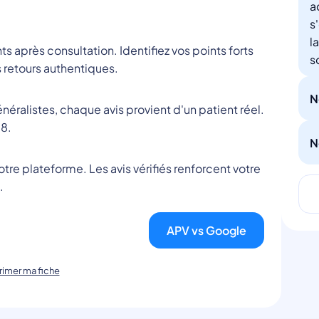
a
s
l
nts après consultation. Identifiez vos points forts
s
 retours authentiques.
N
éralistes, chaque avis provient d'un patient réel.
8.
N
tre plateforme. Les avis vérifiés renforcent votre
.
APV vs Google
imer ma fiche