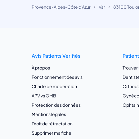
Provence-Alpes-Côte d'Azur
Var
83100 Toulo
Avis Patients Vérifiés
Patien
À propos
Trouver
Fonctionnement des avis
Dentist
Charte de modération
Orthodo
APV vs GMB
Gynécol
Protection des données
Ophtalm
Mentions légales
Droit de rétractation
Supprimer ma fiche