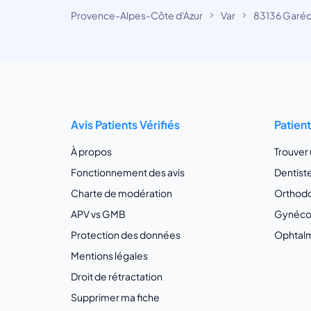
Provence-Alpes-Côte d'Azur
Var
83136 Garéo
Avis Patients Vérifiés
Patien
À propos
Trouver
Fonctionnement des avis
Dentist
Charte de modération
Orthodo
APV vs GMB
Gynécol
Protection des données
Ophtalm
Mentions légales
Droit de rétractation
Supprimer ma fiche