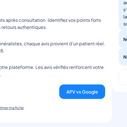
a
s
l
nts après consultation. Identifiez vos points forts
s
 retours authentiques.
N
éralistes, chaque avis provient d'un patient réel.
8.
N
tre plateforme. Les avis vérifiés renforcent votre
.
APV vs Google
imer ma fiche