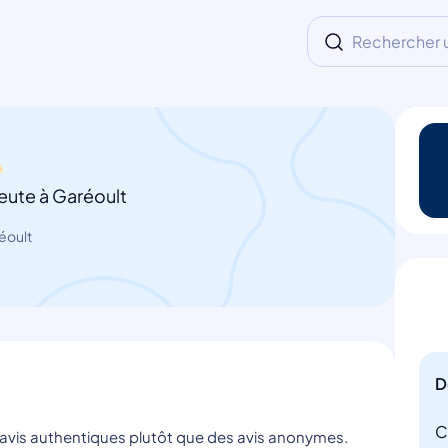
Rechercher un
eute à Garéoult
éoult
D
C
s avis authentiques plutôt que des avis anonymes.