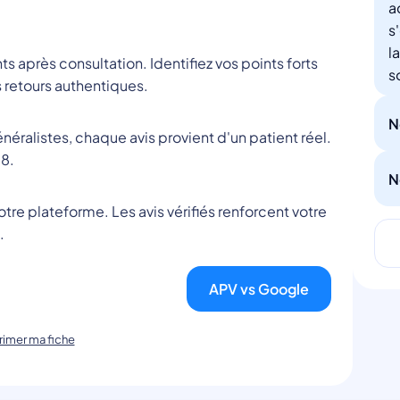
a
s
l
nts après consultation. Identifiez vos points forts
s
 retours authentiques.
N
éralistes, chaque avis provient d'un patient réel.
8.
N
tre plateforme. Les avis vérifiés renforcent votre
.
APV vs Google
imer ma fiche