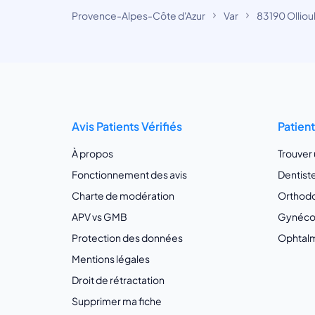
Provence-Alpes-Côte d'Azur
Var
83190 Olliou
Avis Patients Vérifiés
Patien
À propos
Trouver
Fonctionnement des avis
Dentist
Charte de modération
Orthodo
APV vs GMB
Gynécol
Protection des données
Ophtalm
Mentions légales
Droit de rétractation
Supprimer ma fiche