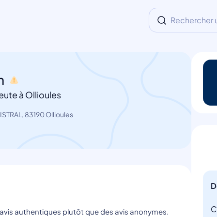
Rechercher un
an
ute à Ollioules
STRAL, 83190 Ollioules
D
C
s avis authentiques plutôt que des avis anonymes.