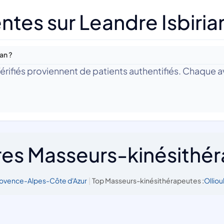
tes sur Leandre Isbiria
an ?
 Vérifiés proviennent de patients authentifiés. Chaque av
res Masseurs-kinésithé
rovence-Alpes-Côte d'Azur
|
Top Masseurs-kinésithérapeutes :
Olliou