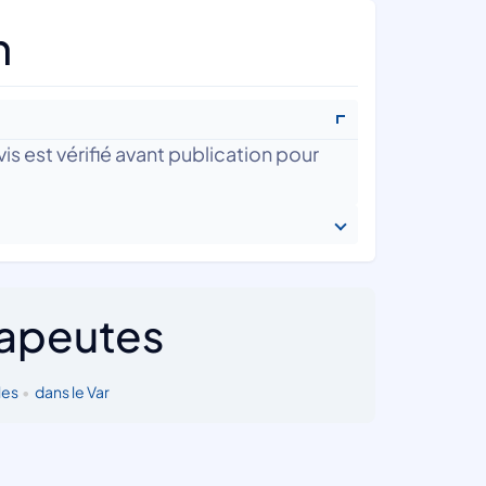
n
is est vérifié avant publication pour
rapeutes
les
•
dans le Var