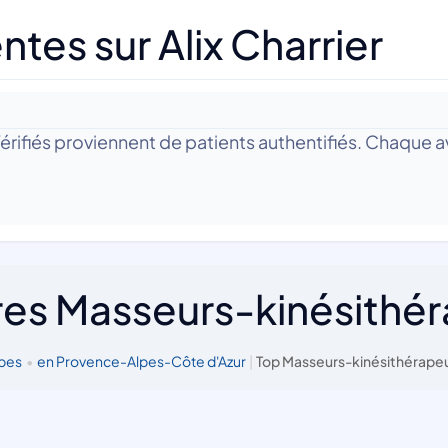
tes sur Alix Charrier
 Vérifiés proviennent de patients authentifiés. Chaque av
res Masseurs-kinésithé
lpes
•
en Provence-Alpes-Côte d'Azur
|
Top Masseurs-kinésithérapeu