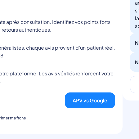
a
s
l
nts après consultation. Identifiez vos points forts
s
 retours authentiques.
N
éralistes, chaque avis provient d'un patient réel.
8.
N
tre plateforme. Les avis vérifiés renforcent votre
.
APV vs Google
imer ma fiche