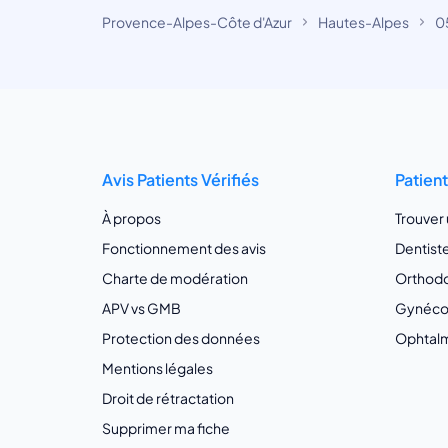
Provence-Alpes-Côte d'Azur
Hautes-Alpes
0
Avis Patients Vérifiés
Patien
À propos
Trouver
Fonctionnement des avis
Dentist
Charte de modération
Orthodo
APV vs GMB
Gynécol
Protection des données
Ophtalm
Mentions légales
Droit de rétractation
Supprimer ma fiche